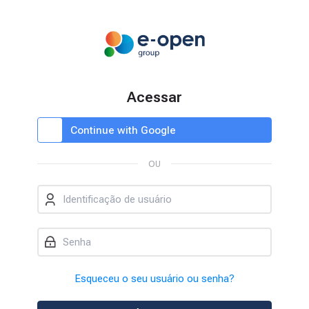
Skip to navigation
Skip to login form
Ir para o conteúdo principal
Skip to accessibility options
Skip to footer
Skip accessibility options
Acessar
Autenticar usando sua conta em:
Avançar para criar nova conta
Continue with Google
OU
Identificação de usuário
Senha
Esqueceu o seu usuário ou senha?