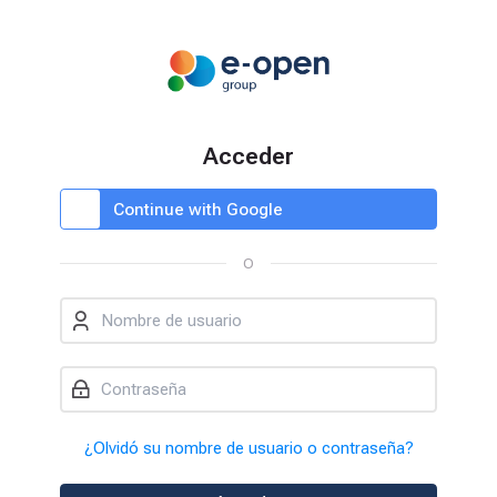
Skip to navigation
Skip to login form
Salta al contenido principal
Skip to accessibility options
Skip to footer
Skip accessibility options
Acceder
Identifíquese usando su cuenta en:
Saltar a creación de una nueva cu
Continue with Google
O
Nombre de usuario
Contraseña
¿Olvidó su nombre de usuario o contraseña?